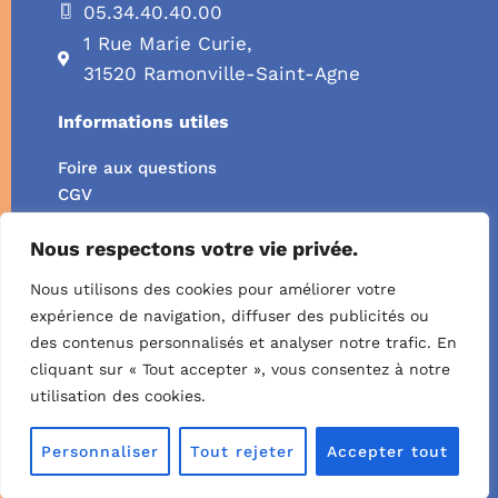
05.34.40.40.00
1 Rue Marie Curie,
31520 Ramonville-Saint-Agne
Informations utiles
Foire aux questions
CGV
CGU
Nous respectons votre vie privée.
Certificat Qualiopi
Réglement intérieur
Nous utilisons des cookies pour améliorer votre
Livret d'accueil
expérience de navigation, diffuser des publicités ou
Bulletin d'inscription
des contenus personnalisés et analyser notre trafic. En
©2025 Capiforma |
Mentions légales
|
Confidentialité
|
cliquant sur « Tout accepter », vous consentez à notre
Made by
Yurcom
utilisation des cookies.
Personnaliser
Tout rejeter
Accepter tout